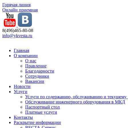
Горячая линия
Онлайн приемная
8(496)465-80-08
info@ykvesta.ru
Главная
О компании
О нас
Правление
Благодарности
Сотрудники
Вакансии
Новости
Услуги
Услуги по содержанию, обслуживанию и текущему
Обслуживание инженерного оборудования в МКД
Паспортный стол
Платные услуги
Контакты
Раскрытие информации
ВЕСТА-Сервис