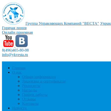
Группа Управляющих Компаний "ВЕСТА"
Управ
Горячая линия
Онлайн приемная
8(496)465-80-08
info@ykvesta.ru
Главная
О нас
Общая информация
Лицензии и сертификаты
Реквизиты
Награды
График работы
Отзывы
Контакты
Новости