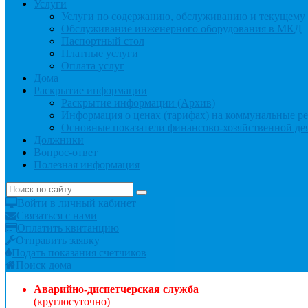
Услуги
Услуги по содержанию, обслуживанию и текущем
Обслуживание инженерного оборудования в МКД
Паспортный стол
Платные услуги
Оплата услуг
Дома
Раскрытие информации
Раскрытие информации (Архив)
Информация о ценах (тарифах) на коммунальные р
Основные показатели финансово-хозяйственной де
Должники
Вопрос-ответ
Полезная информация
Войти в личный кабинет
Связаться с нами
Оплатить квитанцию
Отправить заявку
Подать показания счетчиков
Поиск дома
Аварийно-диспетчерская служба
(круглосуточно)