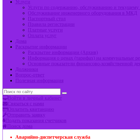
Услуги
Услуги по содержанию, обслуживанию и текущем
Обслуживание инженерного оборудования в МКД
Паспортный стол
Правила регистрации
Платные услуги
Оплата услуг
Дома
Раскрытие информации
Раскрытие информации (Архив)
Информация о ценах (тарифах) на коммунальные р
Основные показатели финансово-хозяйственной де
Должники
Вопрос-ответ
Полезная информация
Войти в личный кабинет
Связаться с нами
Оплатить квитанцию
Отправить заявку
Подать показания счетчиков
Поиск дома
Аварийно-диспетчерская служба