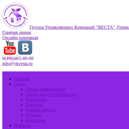
Группа Управляющих Компаний "ВЕСТА"
Управ
Горячая линия
Онлайн приемная
8(496)465-80-08
info@ykvesta.ru
Главная
О нас
Общая информация
Лицензии и сертификаты
Реквизиты
Награды
График работы
Отзывы
Контакты
Новости