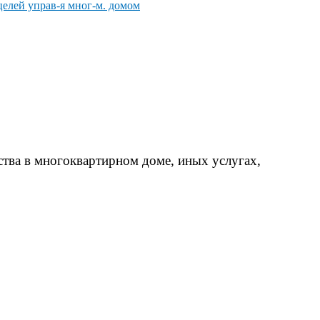
 целей управ-я мног-м. домом
тва в многоквартирном доме, иных услугах,