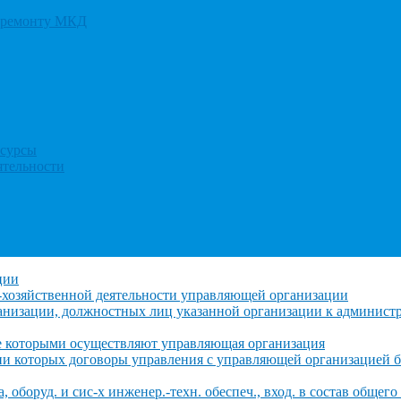
у ремонту МКД
есурсы
ятельности
ции
-хозяйственной деятельности управляющей организации
низации, должностных лиц указанной организации к администра
е которыми осуществляют управляющая организация
ии которых договоры управления с управляющей организацией 
а, оборуд. и сис-х инженер.-техн. обеспеч., вход. в состав общег