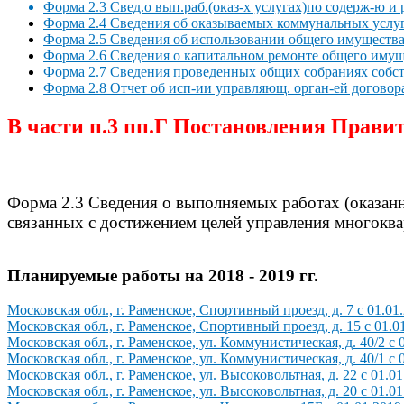
Форма 2.3 Свед.о вып.раб.(оказ-х услугах)по содерж-ю и 
Форма 2.4 Сведения об оказываемых коммунальных услу
Форма 2.5 Сведения об использовании общего имуществ
Форма 2.6 Сведения о капитальном ремонте общего имущ
Форма 2.7 Сведения проведенных общих собраниях собс
Форма 2.8 Отчет об исп-ии управляющ. орган-ей договор
В части п.3 пп.Г Постановления Правит
Форма 2.3 Сведения о выполняемых работах (оказан
связанных с достижением целей управления многок
Планируемые работы на 2018 - 2019 гг.
Московская обл., г. Раменское, Спортивный проезд, д. 7 с 01.01.
Московская обл., г. Раменское, Спортивный проезд, д. 15 с 01.01
Московская обл., г. Раменское, ул. Коммунистическая, д. 40/2 с 0
Московская обл., г. Раменское, ул. Коммунистическая, д. 40/1 с 0
Московская обл., г. Раменское, ул. Высоковольтная, д. 22 с 01.01
Московская обл., г. Раменское, ул. Высоковольтная, д. 20 с 01.01