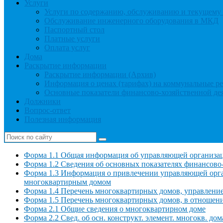
Услуги
Услуги по содержанию, обслуживанию и текущем
Обслуживание инженерного оборудования в МКД
Паспортный стол
Платные услуги
Оплата услуг
Дома
Раскрытие информации
Раскрытие информации (Архив)
Информация о ценах (тарифах) на коммунальные р
Основные показатели финансово-хозяйственной де
Должники
Вопрос-ответ
Полезная информация
Форма 1.1 Общая информация об управляющей организа
Форма 1.2 Сведения об основных показателях финансово
Форма 1.3 Информация о привлечении управляющей орга
многоквартирным домом
Форма 1.4 Перечень многоквартирных домов, управлени
Форма 1.5 Перечень многоквартирных домов, в отношен
Форма 2.1 Общие сведения о многоквартирном доме
Форма 2.2 Свед. об осн. конструкт. элемент. многокв. дом