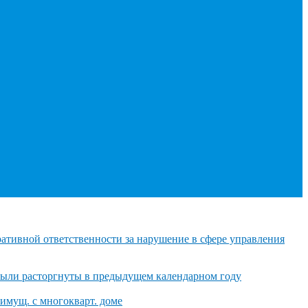
тивной ответственности за нарушение в сфере управления
были расторгнуты в предыдущем календарном году
о имущ. с многокварт. доме