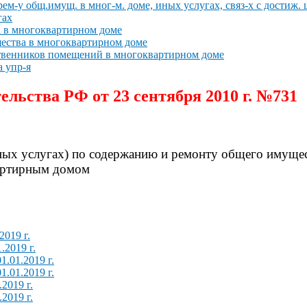
рем-у общ.имущ. в мног-м. доме, иных услугах, связ-х с достиж.
гах
а в многоквартирном доме
ества в многоквартирном доме
твенников помещений в многоквартирном доме
а упр-я
ельства РФ от 23 сентября 2010 г. №731
ных услугах) по содержанию и ремонту общего имущес
вартирным домом
2019 г.
.2019 г.
1.01.2019 г.
1.01.2019 г.
.2019 г.
.2019 г.