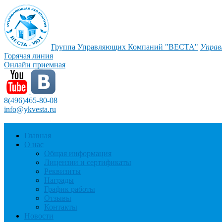
Группа Управляющих Компаний "ВЕСТА"
Управ
Горячая линия
Онлайн приемная
8(496)465-80-08
info@ykvesta.ru
Главная
О нас
Общая информация
Лицензии и сертификаты
Реквизиты
Награды
График работы
Отзывы
Контакты
Новости